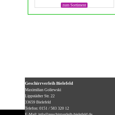
zum Sortiment
Geschirrverleih Bielefeld
Maximilian Goliewski
Lippstädter Str. 22
33659 Bielefeld
Telefon: 0151 / 583 320 12
E-Mail: info@geschirrverleih-bielefeld.de